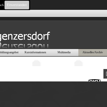
ach.
Einverstanden
Menü überspringen
bildungsangebot
Kursinformationen
Multimedia
Aktuelles/Archiv
▼
▼
▼
▼